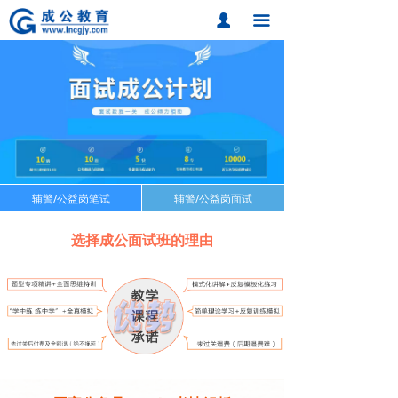
首页
넙
끀
课程中心
题库中心
网校课程
各地分校
辅警/公益岗笔试
辅警/公益岗面试
加盟成公
选择成公面试班的理由
联系我们
招考动态
在线报名