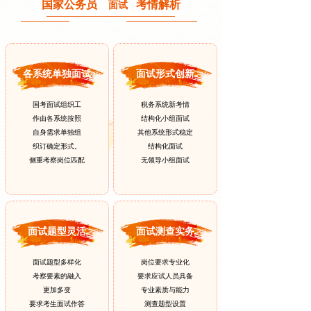
国家公务员
考情解析
面试
各系统单独面试
面试形式创新
国考面试组织工
税务系统新考情
作由各系统按照
结构化小组面试
自身需求单独组
其他系统形式稳定
织订确定形式。
结构化面试
侧重考察岗位匹配
无领导小组面试
面试题型灵活
面试测查实务
面试题型多样化
岗位要求专业化
考察要素的融入
要求应试人员具备
更加多变
专业素质与能力
要求考生面试作答
测查题型设置