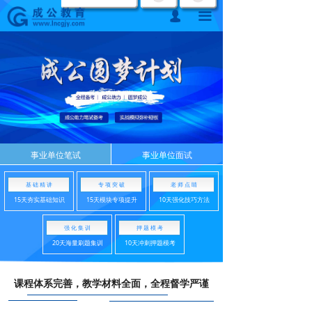
首页
넙
끀
课程中心
【成公教育】 辽宁省考招录
题库中心
网校课程
各地分校
事业单位笔试
事业单位面试
加盟成公
基 础 精 讲
专 项 突 破
老 师 点 睛
15天夯实基础知识
15天模块专项提升
10天强化技巧方法
联系我们
强 化 集 训
押 题 模 考
招考动态
20天海量刷题集训
10天冲刺押题模考
在线报名
课程体系完善，教学材料全面，全程督学严谨