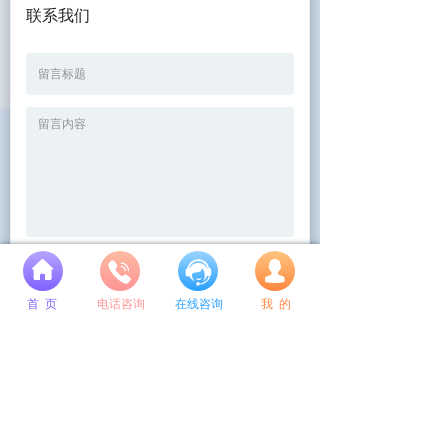
联系我们
넙
首 页
电话咨询
在线咨询
我 的
重置
提交