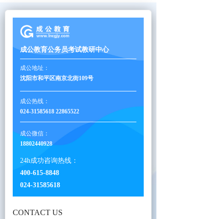
成公教育公务员考试教研中心
成公地址：
沈阳市和平区南京北街109号
成公热线：
024-31585618 22865522
成公微信：
18802440928
24h成功咨询热线：
400-615-8848
024-31585618
CONTACT US