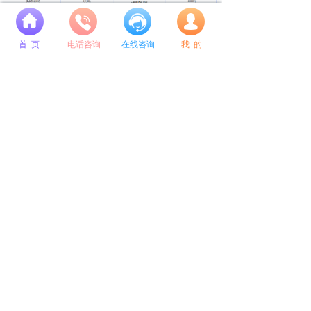
넙
首 页
电话咨询
在线咨询
我 的
成公教育 实力见证 助你成公
成公十年公考教学经验师资团队