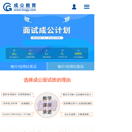
首页
넙
끀
课程中心
题库中心
网校课程
各地分校
银行/信用社笔试
银行/信用社面试
加盟成公
选择成公面试班的理由
联系我们
招考动态
在线报名