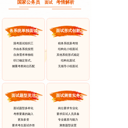
国家公务员
考情解析
面试
各系统单独面试
面试形式创新
国考面试组织工
税务系统新考情
作由各系统按照
结构化小组面试
自身需求单独组
其他系统形式稳定
织订确定形式。
结构化面试
侧重考察岗位匹配
无领导小组面试
面试题型灵活
面试测查实务
面试题型多样化
岗位要求专业化
考察要素的融入
要求应试人员具备
更加多变
专业素质与能力
要求考生面试作答
测查题型设置