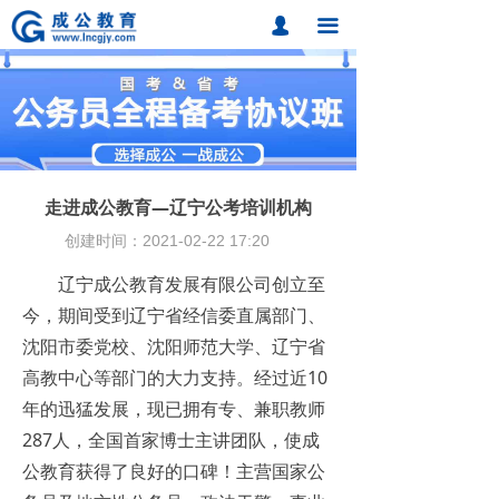
首页
넙
끀
课程中心
题库中心
网校课程
走进成公教育—辽宁公考培训机构
各地分校
创建时间：
2021-02-22
17:20
成公合作
辽宁成公教育发展有限公司创立至
今，期间受到辽宁省经信委直属部门、
联系我们
沈阳市委党校、沈阳师范大学、辽宁省
招考动态
高教中心等部门的大力支持。经过近10
年的迅猛发展，现已拥有专、兼职教师
在线报名
287人，全国首家博士主讲团队，使成
公教育获得了良好的口碑！主营国家公