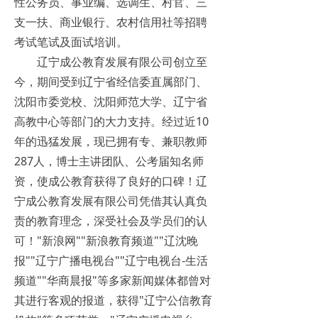
性公务员、事业编、选调生、村官、三
支一扶、商业银行、农村信用社等招聘
考试笔试及面试培训。
辽宁成公教育发展有限公司创立至
今，期间受到辽宁省经信委直属部门、
沈阳市委党校、沈阳师范大学、辽宁省
高教中心等部门的大力支持。经过近10
年的迅猛发展，现已拥有专、兼职教师
287人，博士主讲团队、公考届知名师
资，使成公教育获得了良好的口碑！辽
宁成公教育发展有限公司凭借其认真负
责的教育理念，深受社会及学员们的认
可！"新浪网""新浪教育频道""辽沈晚
报""辽宁广播电视台""辽宁电视台-生活
频道""华商晨报"等多家新闻媒体都曾对
其进行客观的报道，获得"辽宁公信教育