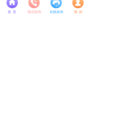
4.创新求实的教研资料
넙
建校以来，每年的公考都有成公教
首 页
电话咨询
在线咨询
我 的
育准确命中考题的情况。辽宁成公教育
发展有限公司的教材由自身的公务员考
试研发中心创作，为避免盗版，只发给
学员，其代表性强，规律性强，实战性
强。
5.追求完美的课程设计
辽宁成公教育发展有限公司设置了
网络互动、名师解惑、论文点拨、在线
测试、现场答疑等，激发学生学习的主
动性，自觉性，从而学习上整体获得提
高。
面试备考群已经开启！
扫码进群，领取备考资料