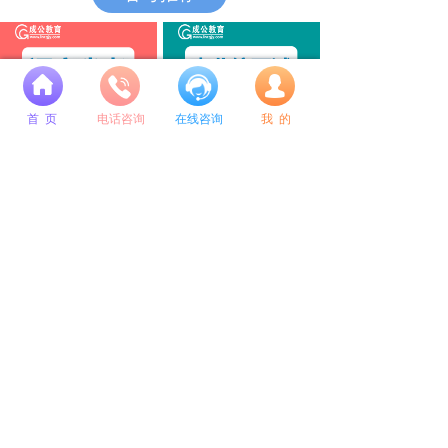
넙
首 页
电话咨询
在线咨询
我 的
辽宁省考面试通关系列
面试10年经验师资定制系列
公考培训选成公教育
成公毕业季专属定制系列
总校地址：
沈阳市和平区南京北街109号 和泰运恒国际A座9层