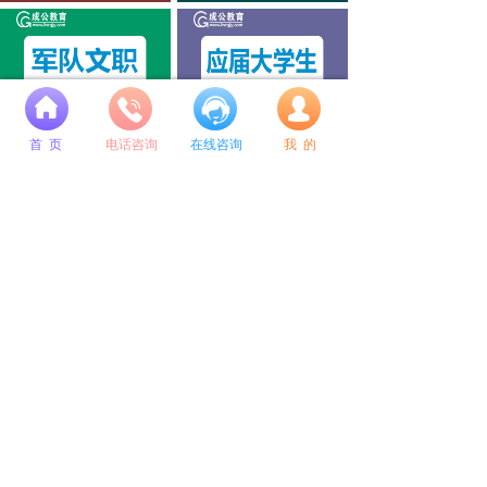
넙
公考培训选成公教育
成公毕业季专属定制系列
首 页
电话咨询
在线咨询
我 的
总校地址：
沈阳市和平区南京北街109号 和泰运恒国际A座9层
咨询电话：
400-615-8848 024-31585618 18802440928
微信公众号
微博公众号