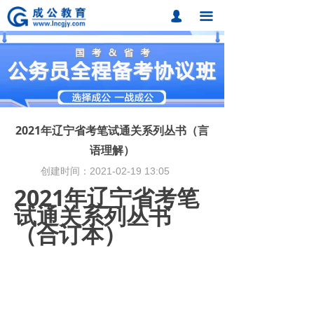
首页
넙
끀
课程中心
题库中心
网校课程
2021年辽宁省考笔试通关系列丛书（言
各地分校
语理解）
创建时间：
2021-02-19
13:05
成公合作
2021年辽宁省考笔
联系我们
试通关系列丛书
（合订本）
招考动态
在线报名