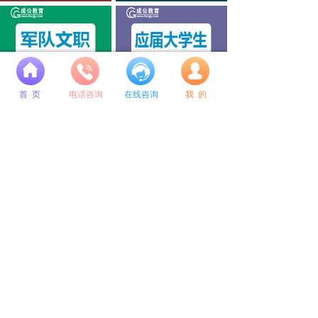
넙
公考培训选成公教育
成公毕业季专属定制系列
首 页
电话咨询
在线咨询
我 的
总校地址：
沈阳市和平区南京北街109号 和泰运恒国际A座9层
咨询电话：
400-615-8848 024-31585618 18802440928
微信公众号
微博公众号