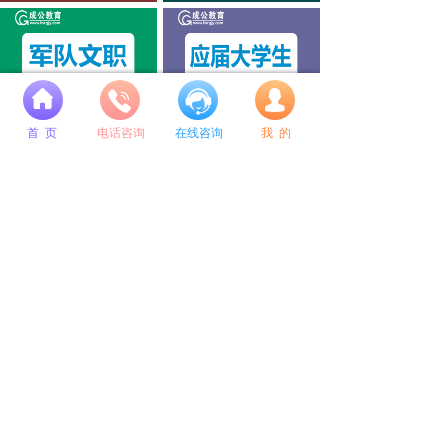
넙
公考培训选成公教育
成公毕业季专属定制系列
首 页
电话咨询
在线咨询
我 的
总校地址：
沈阳市和平区南京北街109号 和泰运恒国际A座9层
咨询电话：
400-615-8848 024-31585618 18802440928
微信公众号
微博公众号