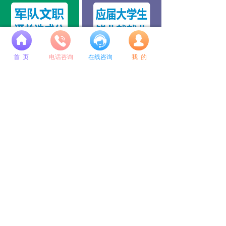
넙
公考培训选成公教育
成公毕业季专属定制系列
首 页
电话咨询
在线咨询
我 的
总校地址：
沈阳市和平区南京北街109号 和泰运恒国际A座9层
咨询电话：
400-615-8848 024-31585618 18802440928
微信公众号
微博公众号