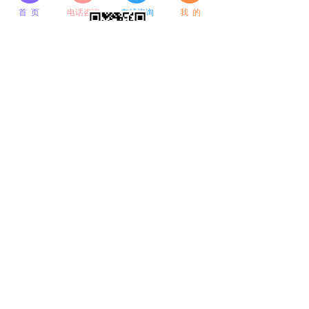
首 页
电话咨询
在线咨询
我 的
前一个：
无
ꄴ
后一个：
无
ꄲ
备考推荐
辽宁省考面试通关系列
面试10年经验师资定制系列