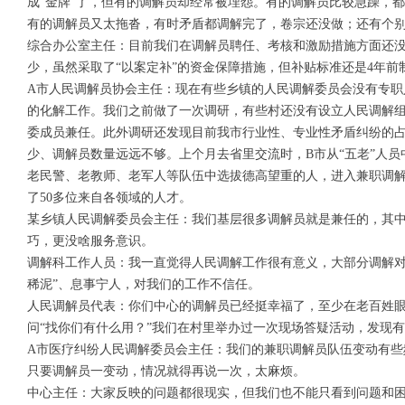
成“金牌”了，但有的调解员却经常被埋怨。有的调解员比较急躁，
有的调解员又太拖沓，有时矛盾都调解完了，卷宗还没做；还有个
综合办公室主任：目前我们在调解员聘任、考核和激励措施方面还
少，虽然采取了“以案定补”的资金保障措施，但补贴标准还是4年
A市人民调解员协会主任：现在有些乡镇的人民调解委员会没有专职
的化解工作。我们之前做了一次调研，有些村还没有设立人民调解组
委成员兼任。此外调研还发现目前我市行业性、专业性矛盾纠纷的
少、调解员数量远远不够。上个月去省里交流时，B市从“五老”人
老民警、老教师、老军人等队伍中选拔德高望重的人，进入兼职调
了50多位来自各领域的人才。
某乡镇人民调解委员会主任：我们基层很多调解员就是兼任的，其
巧，更没啥服务意识。
调解科工作人员：我一直觉得人民调解工作很有意义，大部分调解对
稀泥”、息事宁人，对我们的工作不信任。
人民调解员代表：你们中心的调解员已经挺幸福了，至少在老百姓眼
问“找你们有什么用？”我们在村里举办过一次现场答疑活动，发现
A市医疗纠纷人民调解委员会主任：我们的兼职调解员队伍变动有些
只要调解员一变动，情况就得再说一次，太麻烦。
中心主任：大家反映的问题都很现实，但我们也不能只看到问题和