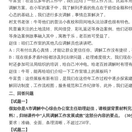
牛富贵：在这么多年的工作中，我们总结了一些工作方法。比如常用的“
调解方案。在小军的案子中，我了解到矛盾的焦点在于赔偿金额和
心态的基础上，我们进行多次调解，事情总算解决了。
村支书老张：牛哥他们的普法小夜校和田间地头法治课也很有特色
民普遍关注的土地流转、民间借贷、彩礼返还等身边案例。他们还
等身边案例故事融入其中，寓教于乐，老百姓可受益了。
赵佳：咱们工作室的其他几位调解员也谈谈吧。
A：只有付出真心真情，才能让群众更信任你。调解工作没有捷径，
B：现在很多矛盾纠纷都涉及到法律问题，处理难度很大。我们现在
时还参加司法局组织的培训，给自己冲冲电。给老百姓调解时有理
赵佳：牛哥，能再给咱们介绍一下工作室墙上的展板吗？
牛富贵：这些展板有新有旧，是我们在这些年工作过程中逐步探索建
解回访制度，工作流程图，服务规范和工作纪律等。此外，我们还
二、回答问题
【试题一】
假如你是A市调解中心综合办公室主任助理赵佳，请根据背景材料完
料
2
，归纳课件中“人民调解工作发展成效”这部分内容的要点。
（3
要求：准确、全面、条理清晰，不超过250字。
【试题二】