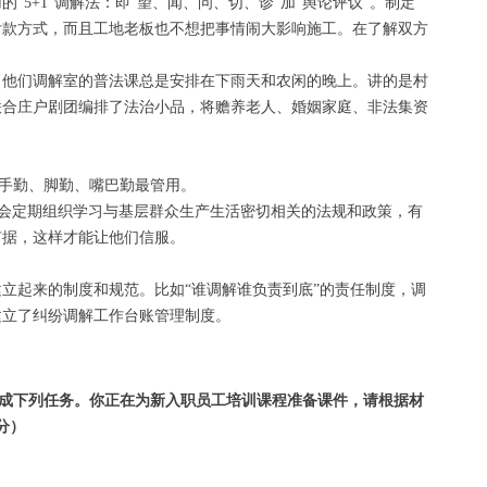
5+1”调解法：即“望、闻、问、切、诊”加“舆论评议”。制定
付款方式，而且工地老板也不想把事情闹大影响施工。在了解双方
。他们调解室的普法课总是安排在下雨天和农闲的晚上。讲的是村
联合庄户剧团编排了法治小品，将赡养老人、婚姻家庭、非法集资
手勤、脚勤、嘴巴勤最管用。
会定期组织学习与基层群众生产生活密切相关的法规和政策，有
有据，这样才能让他们信服。
立起来的制度和规范。比如“谁调解谁负责到底”的责任制度，调
建立了纠纷调解工作台账管理制度。
成下列任务。你正在为新入职员工培训课程准备课件，请根据材
0分）