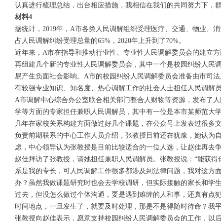
认真进行梳理总结，出台相应措施，我相信在我们的共同努力下，
材料4
据统计，2019年，A市各类人民调解组织受理医疗、交通、物业、消
占人民调解纠纷受理总量的65%，2020年上升到了70%。
近年来，A市在指导和推动行业性、专业性人民调解委员会的建立方
再组建几个新的专业性人民调解委员会，其中一个是校园纠纷人民
易产生负面社会影响。A市的校园纠纷人民调解委员会准备由市司法
有较强专业知识、知名度、热心调解工作的社会人士担任人民调解员
A市调解中心综合办公室联合相关部门整合人财物等资源，发布了人
学等方面的专家担任兼职人民调解员，其中有一位是本市某师范大
几年在家校关系构建方面做过好几个课题，在公众号上发表过很多文
负责前期联系的中心工作人员介绍，张教授目前还在犹豫，她认为
虑，中心领导认为张教授是目前比较适合的一位人选，让赵佳再去
赵佳拜访了张教授，请她担任兼职人民调解员。张教授说：“能获得
系是我的专长，可人民调解工作很多都涉及到法律问题，我对这方
办？虽然我做课题研究时也会去学校调研，但实际接触的家长和学
过去，但没怎么做过个体沟通，要是遇到难缠的人和事，还真有点
时间地点，一旦发生了，就要及时处理，那是不是得随时待命？我平
张教授向赵佳表示，愿意支持校园纠纷人民调解委员会的工作，以