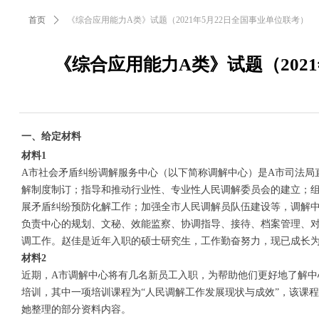
首页
ꄲ
《综合应用能力A类》试题（2021年5月22日全国事业单位联考）
《综合应用能力A类》试题（202
一、给定材料
材料1
A市社会矛盾纠纷调解服务中心（以下简称调解中心）是A市司法局
解制度制订；指导和推动行业性、专业性人民调解委员会的建立；
展矛盾纠纷预防化解工作；加强全市人民调解员队伍建设等，调解
负责中心的规划、文秘、效能监察、协调指导、接待、档案管理、
调工作。赵佳是近年入职的硕士研究生，工作勤奋努力，现已成长
材料2
近期，A市调解中心将有几名新员工入职，为帮助他们更好地了解中
培训，其中一项培训课程为“人民调解工作发展现状与成效”，该课
她整理的部分资料内容。