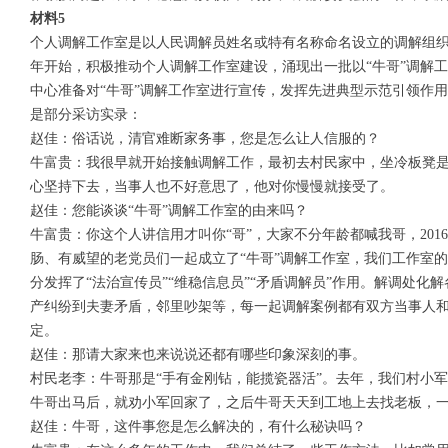
材料5
个人调解工作室是以人民调解员姓名或特有名称命名设立的调解组织，
年开始，积极推动个人调解工作室建设，涌现出一批以“牛哥”调解
中心准备对“牛哥”调解工作室进行宣传，发挥先进典型示范引领作用
是部分采访实录：
赵佳：俗话说，清官难断家务事，您是怎么让人信服的？
牛富贵：我很早就开始接触调解工作，最初去村民家中，坐冷板凳
心坚持下去，当事人也不好意思了，他对你慢慢就接受了。
赵佳：您能谈谈“牛哥”调解工作室的由来吗？
牛富贵：你这个人讲信用才叫你“哥”，大家不分年龄都喊我哥，20
肠、有威望的老党员们一起成立了“牛哥”调解工作室，我们工作室
分发挥了“法治宣传员”“维稳信息员”“矛盾调解员”作用。解调处化
产纠纷到夫妻矛盾，邻里吵架等，每一起调解案例都有双方当事人和
定。
赵佳：那请大家来也来说说还都有哪些印象深刻的事。
村民老李：牛哥那是“手有金刚钻，能揽瓷器活”。去年，我们村小
牛哥出马后，就劝小军回家了，之后牛哥天天到工地上去找老板，
赵佳：牛哥，这件事您是怎么解决的，有什么秘诀吗？