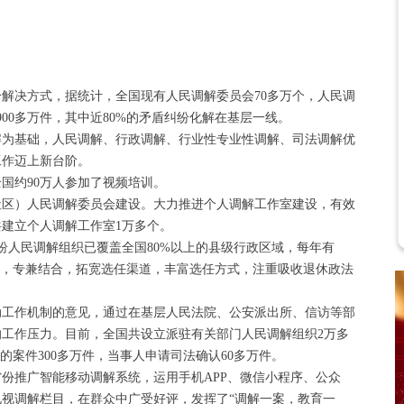
解决方式，据统计，全国现有人民调解委员会70多万个，人民调
900多万件，其中近80%的矛盾纠纷化解在基层一线。
调解为基础，人民调解、行政调解、行业性专业性调解、司法调解优
工作迈上新台阶。
国约90万人参加了视频培训。
社区）人民调解委员会建设。大力推进个人调解工作室建设，有效
建立个人调解工作室1万多个。
纷人民调解组织已覆盖全国80%以上的县级行政区域，每年有
合，专兼结合，拓宽选任渠道，丰富选任方式，注重吸收退休政法
动工作机制的意见，通过在基层人民法院、公安派出所、信访等部
工作压力。目前，全国共设立派驻有关部门人民调解组织2万多
的案件300多万件，当事人申请司法确认60多万件。
省份推广智能移动调解系统，运用手机APP、微信小程序、公众
电视调解栏目，在群众中广受好评，发挥了“调解一案，教育一