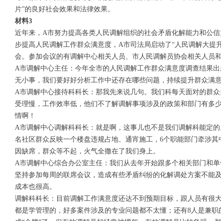
片”的良好社会效果和法律效果。
材料3
近年来，A市努力提高各类人民调解组织的社会矛盾化解能力和公信
步提高人民调解工作群众满意度，A市司法局启动了“人民调解大提
会。参加会议的有调解中心相关人员、市人民调解员协会相关人员
A市调解中心主任：今年全市的人民调解工作群众满意度调查结果出
无小事，我们要好好分析工作中还存在哪些问题，持续提升群众满
A市调解中心接待科科长：那我先来说几句。我们科每天面对的群众
受理慢，工作效率低，他们不了解调解事项涉及的政策和部门有多
情啊！
A市调解中心调解科科长：就是啊，这事儿也不是我们调解科能定的
名社区群众反映一个楼盘违规占地、通宵施工，6个职能部门牵涉其
因缺席，群众等不起，火气全撒在了我们身上。
A市调解中心综合办公室主任：我们从去年开始跟多个相关部门和单
坚持参加每周的联席会议，造成有些矛盾纠纷的化解调处方案不能
成本也很高。
调解科科长：目前调解工作满意度还达不到预期目标，跟人员有很大
都是学管理的，好多案件涉及的专业问题都不太懂；还有8人是兼职