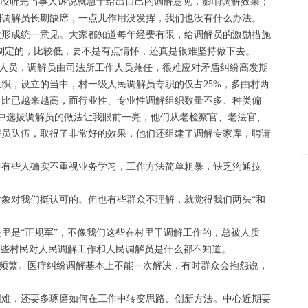
都没听完当事人诉说就急于给出自己的调解意见，影响调解效果；
别调解员长期缺席，一点儿作用没发挥，我们也没有什么办法。
没形成统一意见。大家都知道每年经费有限，给调解员的激励措施
前制定的，比较低，要不是有点情怀，还真是很难坚持做下去。
人员，调解员由司法所工作人员兼任，很难应对矛盾纠纷高发期
织，设立的当中，村一级人民调解员专职的仅占25%，多由村两
占比已越来越高，而行业性、专业性调解组织数量不多、种类偏
员中选拔调解员的做法让我眼前一亮，他们从老检察官、老法官、
解员队伍，取得了非常好的效果，他们还组建了调解专家库，聘请
中有些人确实不重视业务学习，工作方法简单粗暴，缺乏沟通技
象对我们挺认可的。但也有些群众不理解，就觉得我们两头“和
里是“正规军”，不像我们这些在村里干调解工作的，总被人质
有些村民对人民调解工作和人民调解员是什么都不知道。
频繁。医疗纠纷调解基本上不能一次解决，有时群众会抱怨说，
困难，还要多琢磨如何在工作中转变思路、创新方法。中心近期要