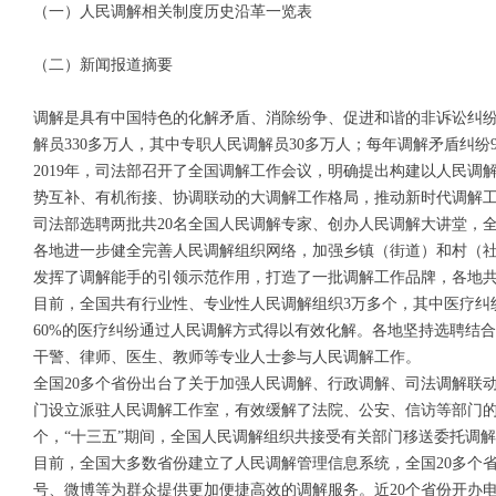
（一）人民调解相关制度历史沿革一览表
（二）新闻报道摘要
调解是具有中国特色的化解矛盾、消除纷争、促进和谐的非诉讼纠纷
解员330多万人，其中专职人民调解员30多万人；每年调解矛盾纠纷
2019年，司法部召开了全国调解工作会议，明确提出构建以人民
势互补、有机衔接、协调联动的大调解工作格局，推动新时代调解
司法部选聘两批共20名全国人民调解专家、创办人民调解大讲堂，全
各地进一步健全完善人民调解组织网络，加强乡镇（街道）和村（
发挥了调解能手的引领示范作用，打造了一批调解工作品牌，各地共
目前，全国共有行业性、专业性人民调解组织3万多个，其中医疗纠
60%的医疗纠纷通过人民调解方式得以有效化解。各地坚持选聘结
干警、律师、医生、教师等专业人士参与人民调解工作。
全国20多个省份出台了关于加强人民调解、行政调解、司法调解联
门设立派驻人民调解工作室，有效缓解了法院、公安、信访等部门的
个，“十三五”期间，全国人民调解组织共接受有关部门移送委托调解
目前，全国大多数省份建立了人民调解管理信息系统，全国20多个
号、微博等为群众提供更加便捷高效的调解服务。近20个省份开办