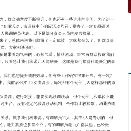
力，群众满意度不断提升，但也还有一些进步的空间。为了进一
升”专项活动，市调解中心响应活动号召，举办了一次专题研讨
和人民调解员代表。以下是部分参会人员的发言摘录：
来了，总体来说我们取得了一定成绩，大家都辛苦了。但群众事
意度。大家都谈谈吧。
多是带着怨气来的，心烦气躁，情绪激动。经常有群众投诉我们
少，只着急让我们承诺几天能解决，这哪是我们接待科能决定的事
。我们也想提升调解效率，但有些工作确实很难开展。有一次7
中。我前后张罗了5次协调会，每次都有个别部门因这样那样的原
位协调，进行对接，想要实现联调联动，但个别部门和单位不能
及时出台。没有稳定的联调联动机制，合作就比较松散，沟通协调
关系。就拿我们科来说，有调解员11人，其中3人是专职的，但
的，能力素质也参差不齐，有的调解员老百姓都认他，已经做