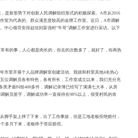
是新形势下对创新人民调解组织形式的积极探索。A市从2016
工作室为代表的、群众满意度较高的金牌工作室。近日，A市调解
。中心领导安排赵佳到富强村“牛哥”调解工作室进行采访。以下
是常有的事，人心都是肉长的，你去的次数多了，就好了，你再热
16年市里开展个人品牌调解室创建活动。我就和村里其他4名热心
的五位调解员各有特色，各有所长，工作室成立以来，我们充分充
解各类矛盾纠纷400多件，调解记录簿已经写了满满七大本，从房
调解员签字，调解成功率一直保持在98%以上，很受村民的肯
军从脚手架上摔了下来，出了工伤事故，但是工地老板拒绝赔付，
一个多月下来，老板终于答应赔偿。