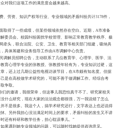
群众对我们这项工作的满意度会越来越高。
费、劳资、知识产权等行业、专业领域的矛盾纠纷共计3178件，
面取得了一些成绩，但某些领域依然存在空白。近期，A市准备
调解委员会。校园纠纷困扰学校管理、影响正常教育教学秩序、极
局牵头，联合法院、公安、卫生、教育等相关部门组建，吸纳具
，具体筹建和业务指导工作由A市调解中心负责。
民调解员招聘公告，主动联系了几位教育学、心理学、医学、法
学教育心理学专业的张教授。张教授年轻有为，专业知识过硬，这
章，还上过几期公益性电视访谈节目，在A市颇有知名度。但据
自己是在高校做学术研究的，可能不善于做调解工作。经综合考
争取争取。
你们的邀请，我很荣幸，但这事儿我恐怕真干不了。研究家校关
面没什么研究，现在大家的法治观念都很强，万一我说错了怎么
生并不是很多。我这个人，搞学术研究还行，文字表达上也还说得
犯怵。另外我担心没法满足时间上的要求，矛盾纠纷的发生又不讲
时还有科研和教学任务，担心耽误事儿。”
后如果遇到她专业领域的问题，可以随时找她提供咨询意见。