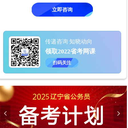
立即咨询
传递咨询 知晓动向
领取2022省考网课
扫码关注
넳
넲