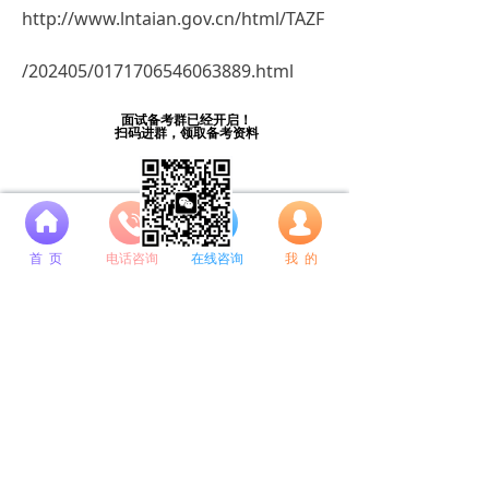
http://www.lntaian.gov.cn/html/TAZF
/202405/0171706546063889.html
面试备考群已经开启！
扫码进群，领取备考资料
넙
首 页
电话咨询
在线咨询
我 的
前一个：
无
ꄴ
后一个：
无
ꄲ
备考推荐