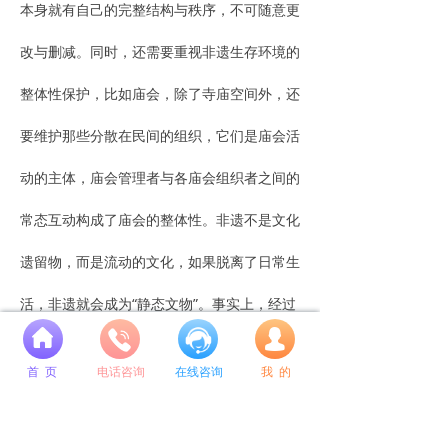
本身就有自己的完整结构与秩序，不可随意更
改与删减。同时，还需要重视非遗生存环境的
整体性保护，比如庙会，除了寺庙空间外，还
要维护那些分散在民间的组织，它们是庙会活
动的主体，庙会管理者与各庙会组织者之间的
常态互动构成了庙会的整体性。非遗不是文化
遗留物，而是流动的文化，如果脱离了日常生
活，非遗就会成为“静态文物”。事实上，经过
넙
十余年的非遗保护实践，我国创新了许多办
首 页
电话咨询
在线咨询
我 的
法，也取得了显著的效果，例如创设了具有中
国特色的四级名录制度体系，制定了一系列意