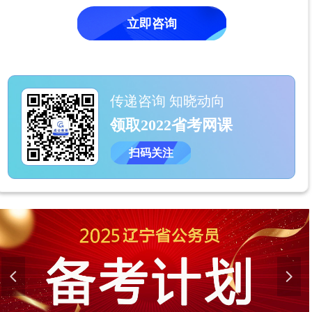
立即咨询
传递咨询 知晓动向
领取2022省考网课
扫码关注
넳
넲