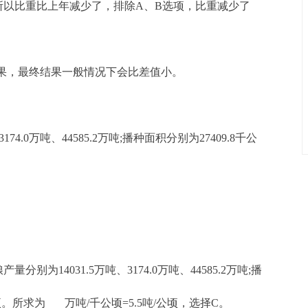
所以比重比上年减少了，排除A、B选项，比重减少了
果，最终结果一般情况下会比差值小。
4.0万吨、44585.2万吨;播种面积分别为27409.8千公
为14031.5万吨、3174.0万吨、44585.2万吨;播
公顷。所求为
万吨/千公顷=5.5吨/公顷，选择C。