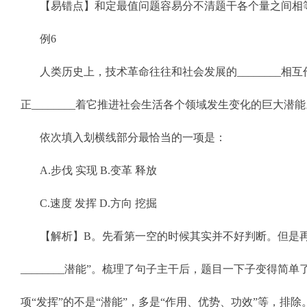
【易错点】和定最值问题容易分不清题干各个量之间相
例6
人类历史上，技术革命往往和社会发展的________
正________着它推进社会生活各个领域发生变化的巨大潜
依次填入划横线部分最恰当的一项是：
A.步伐 实现 B.变革 释放
C.速度 发挥 D.方向 挖掘
【解析】B。先看第一空的时候其实并不好判断。但是
________潜能”。梳理了句子主干后，题目一下子变得简
项“发挥”的不是“潜能”，多是“作用、优势、功效”等，排