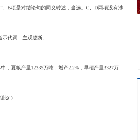
”。B项是对结论句的同义转述，当选。C、D两项没有涉
指示代词，主观臆断。
。其中，夏粮产量12335万吨，增产2.2%，早稻产量3327万
( )