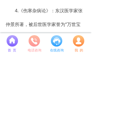
4.《伤寒杂病论》：东汉医学家张
仲景所著，被后世医学家誉为“万世宝
典”。
넙
首 页
电话咨询
在线咨询
我 的
(二)其他医学著作
1.《唐本草》：我国也是世界上最
早一部由国家颁布的药典。
2.《洗冤集录》：中国古代法医学
著作，南宋宋慈著，世界上现存第一部
系统的法医学专著。