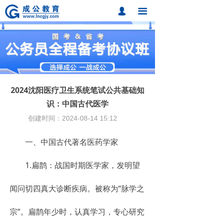
首页
넙
끀
课程中心
题库中心
网校课程
2024沈阳医疗卫生系统笔试公共基础知
各地分校
识：中国古代医学
创建时间：
2024-08-14
15:12
成公合作
一、中国古代著名医药学家
联系我们
招考动态
1.扁鹊：战国时期医学家，发明望
在线报名
闻问切四真大诊断疾病。被称为“脉学之
宗”。扁鹊年少时，认真学习，专心研究