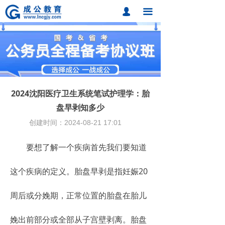
首页
넙
끀
课程中心
题库中心
网校课程
2024沈阳医疗卫生系统笔试护理学：胎
各地分校
盘早剥知多少
创建时间：
2024-08-21
17:01
成公合作
要想了解一个疾病首先我们要知道
联系我们
招考动态
这个疾病的定义。胎盘早剥是指妊娠20
在线报名
周后或分娩期，正常位置的胎盘在胎儿
娩出前部分或全部从子宫壁剥离。胎盘