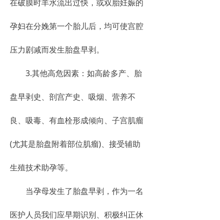
在破膜时羊水流出过快，或双胎妊娠的
孕妇在分娩第一个胎儿后，均可使宫腔
压力剧减而发生胎盘早剥。
3.其他高危因素：如高龄多产、胎
盘早剥史、剖宫产史、吸烟、营养不
良、吸毒、有血栓形成倾向、子宫肌瘤
(尤其是胎盘附着部位肌瘤)、接受辅助
生殖技术助孕等。
当孕母发生了胎盘早剥，作为一名
医护人员我们应早期识别、积极纠正休