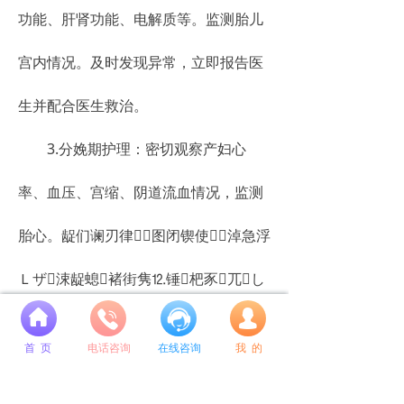
功能、肝肾功能、电解质等。监测胎儿
宫内情况。及时发现异常，立即报告医
生并配合医生救治。
3.分娩期护理：密切观察产妇心
率、血压、宫缩、阴道流血情况，监测
胎心。龊们谰刃律图闭锲使淖急浮
Ｌザ涑龊螅褚街隽⒓锤杷豕兀し
넙
啦蟪鲅�
首 页
电话咨询
在线咨询
我 的
以上就是关于胎盘早剥的所有内