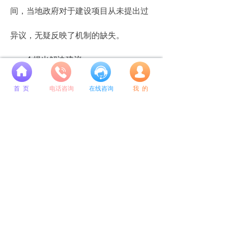
间，当地政府对于建设项目从未提出过
异议，无疑反映了机制的缺失。
4.提出解决建议。
넙
(1)完善考评体系，加强项目追责。
首 页
电话咨询
在线咨询
我 的
实施最严格的追责制度，对于破坏生态
环境的行为要进行严肃处理、终身追
责，将任期内地方生态建设的成果纳入
考核体系，作为干部绩效评定、考核升
迁的参考指标之一。