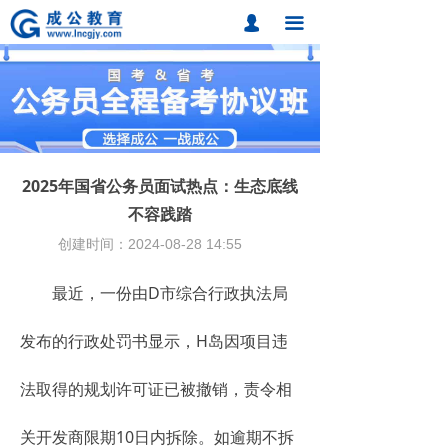
首页
넙
끀
课程中心
题库中心
网校课程
2025年国省公务员面试热点：生态底线
各地分校
不容践踏
创建时间：
2024-08-28
14:55
成公合作
最近，一份由D市综合行政执法局
联系我们
招考动态
发布的行政处罚书显示，H岛因项目违
在线报名
法取得的规划许可证已被撤销，责令相
关开发商限期10日内拆除。如逾期不拆