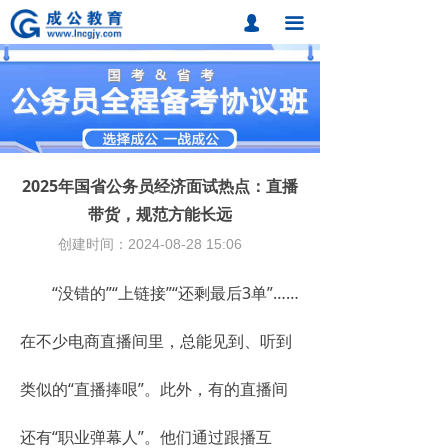
首页
넙
끀
课程中心
题库中心
网校课程
2025年国省公务员经济面试热点：直播
各地分校
带货，规范方能长远
创建时间：
2024-08-28
15:06
成公合作
“没错的”“上链接”“还剩最后3单”……
联系我们
招考动态
在不少电商直播间里，总能见到、听到
在线报名
类似的“直播捧哏”。此外，有的直播间
还有“职业弹幕人”。他们通过跟播互