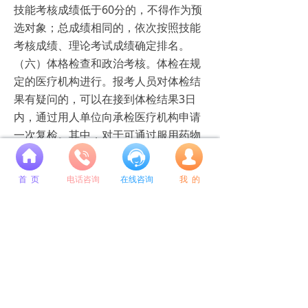
技能考核成绩低于60分的，不得作为预
选对象；总成绩相同的，依次按照技能
考核成绩、理论考试成绩确定排名。
（六）体格检查和政治考核。体检在规
定的医疗机构进行。报考人员对体检结
果有疑问的，可以在接到体检结果3日
内，通过用人单位向承检医疗机构申请
一次复检。其中，对于可通过服用药物
或者其他治疗手段影响检查结果的项
넙
目，承检医疗机构不予复检，体检结论
首 页
电话咨询
在线咨询
我 的
以初检结论为准。体检合格的预选对象
由用人单位组织进行政治考核。
（七）确定拟录用对象和公示。8月底
前，对体检和政治考核合格的预选对
象，用人单位根据考试考核总成绩排
名，按照招考岗位计划人数确定拟录用
对象名单，并通过军队人才网对外公