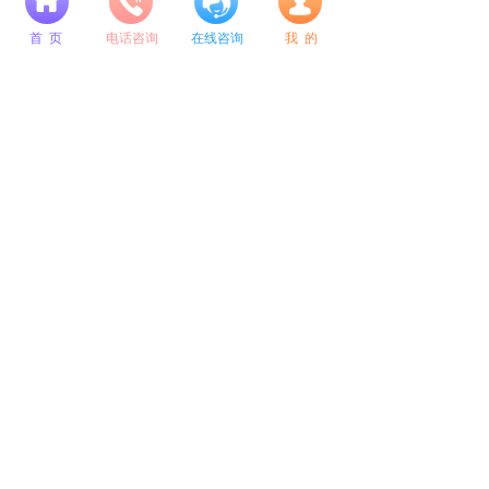
넙
辽宁省考面试通关系列
面试10年经验师资定制系列
首 页
电话咨询
在线咨询
我 的
公考培训选成公教育
成公毕业季专属定制系列
总校地址：
沈阳市和平区南京北街109号 和泰运恒国际A座9层
咨询电话：
400-615-8848 024-31585618 18802440928
微信公众号
微博公众号