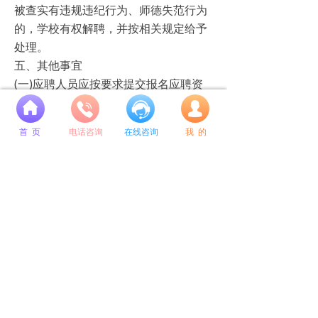
被查实有违规违纪行为、师德失范行为
的，学校有权解聘，并按相关规定给予
处理。
五、其他事宜
(一)应聘人员应按要求提交报名应聘资
料，未在规定时间内报名、报名资料不
넙
完整或不符合规范的报名无效。
首 页
电话咨询
在线咨询
我 的
(二)应聘人员需符合国家政策规定的毕
业生派遣条件或人事调配条件。
(三)应聘人员提供的联系方式须保持畅
通，学校无法取得联系者，视为自动放
弃。
(四)简历中须标注主要社会关系(父母、
配偶、子女的姓名、工作单位和职务)。
(五)正式聘用时须签订聘用合同，实行
试用期制度，社会招聘人员试用期为6
个月，初次就业人员试用期为12个月，