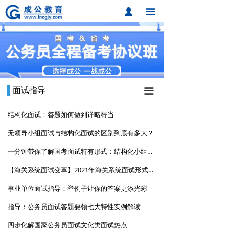
首页
行测技巧
넙
끀
课程中心
申论方法
题库中心
面试指导
网校课程
时政常识
面试指导
끀
各地分校
公安知识
结构化面试：答题如何做到详略得当
成公合作
无领导小组面试与结构化面试的区别到底有多大？
联系我们
一分钟带你了解国考面试特有形式：结构化小组面试
【海关系统面试变革】2021年海关系统面试形式大变革—结构化小组
招考动态
事业单位面试指导：举例子让你的答案更添光彩
在线报名
指导：公务员面试答题要领七大特性实例解读
四步化解国家公务员面试文化类面试热点